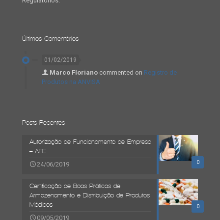
Regulatórios.
Últimos Comentários
01/02/2019
Marco Floriano
commented on
Registro de
Produtos na ANVISA
Posts Recentes
Autorização de Funcionamento de Empresa
– AFE
0
24/06/2019
Certificação de Boas Práticas de
Armazenamento e Distribuição de Produtos
Médicos
0
09/05/2019