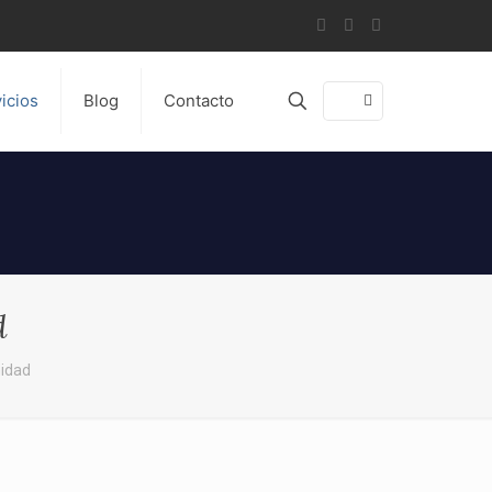
icios
Blog
Contacto
d
midad